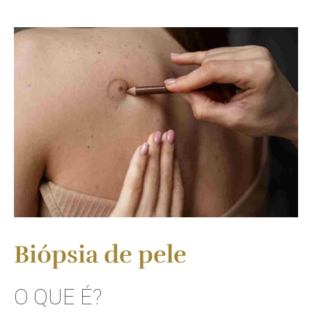
Biópsia de pele
O QUE É?